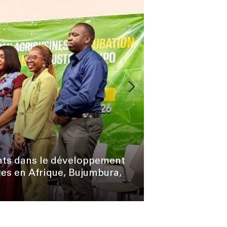
4 juin 2026
nts dans le développement
res en Afrique, Bujumbura,
Réunion prépara
lutte contre la