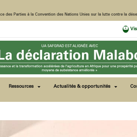
ion des Nations Unies sur la lutte contre la désertification (COP17) en Mongolie. Le Caire, Égypte, 2-4 juin 20
Vis
Ressources
Actualités & opportunités
Co