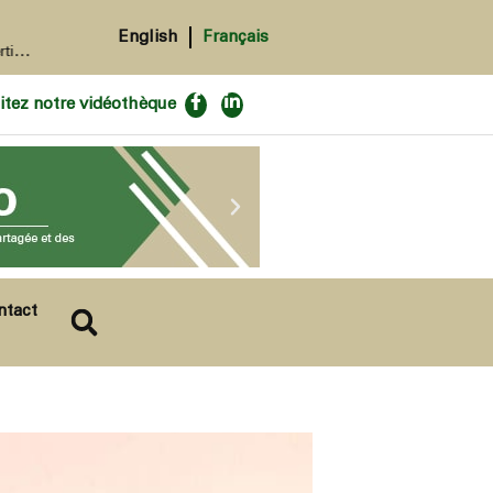
12 avril 2026
English
Français
26.
•
L’AU-SAFGRAD organise une formation intensive de 10 jours sur la conception et l’utilisation des technologies d’irrigation et de serres comme outil d’a
itez notre vidéothèque
ntact