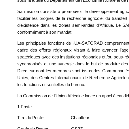
sous la tutelle du Département de l’Economie Rurale et de l
Sa mission consiste à promouvoir le développement agricol
faciliter les progrès de la recherche agricole, du transfe
d’existence dans les zones semi-arides d’Afrique. Le
conformément à son mandat.
Les principales fonctions de l’UA-SAFGRAD comprennent la f
cadre des efforts régionaux visant à faire avancer l’agen
stratégiques avec des institutions régionales et /ou sous-ré
synchronisés et une synergie dans le but de produire d
Directeur dont les membres sont issus des Communauté
Unies, des Centres Internationaux de Recherche Agricole et
les fonctions essentielles du bureau.
La Commission de l’Union Africaine lance un appel à candida
1.
Poste
Titre du Poste:
Chauffeur
Grade du Poste:
GSB7