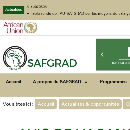
4 juin 2026
Actualités
, Burundi, 4-7 août 2026
•
Réunion préparatoire régionale africaine pour la Conférence des Parties à la Convent
Accueil
A propos du SAFGRAD
Programmes
Vous êtes ici :
Accueil
Actualités & opportunités
O