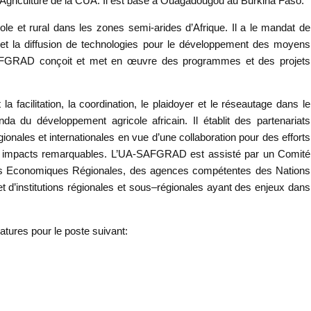
’Agriculture de la CUA.
Il est basé à Ouagadougou au Burkina Faso.
e et rural dans les zones semi-arides d’Afrique. Il a le mandat de
rt et la diffusion de technologies pour le développement des moyens
 SAFGRAD conçoit et met en œuvre des programmes et des projets
acilitation, la coordination, le plaidoyer et le réseautage dans le
da du développement agricole africain. Il établit des partenariats
gionales et internationales en vue d’une collaboration pour des efforts
es impacts remarquables. L’UA-SAFGRAD est assisté par un Comité
s Economiques Régionales, des agences compétentes des Nations
 d’institutions régionales et sous–régionales ayant des enjeux dans
tures pour le poste suivant: