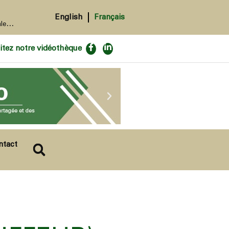
12 avril 2026
English
Français
026.
•
L’AU-SAFGRAD organise une formation intensive de 10 jours sur la conception et l’utilisation des technologies d’irrigation et de serres comme outil d’
itez notre vidéothèque
ntact