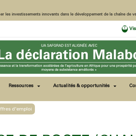
ion des Nations Unies sur la lutte contre la désertification (COP17) en Mongolie. Le Caire, Égypte, 2-4 juin 2
Vis
Ressources
Actualités & opportunités
Co
ffres d'emploi