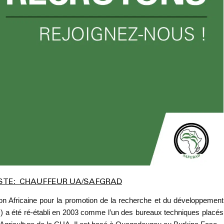
STE: CHAUFFEUR UA/SAFGRAD
on Africaine pour la promotion de la recherche et du développement
 a été ré-établi en 2003 comme l’un des bureaux techniques placés