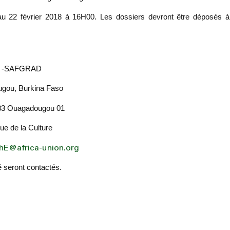
au 22 février 2018
à 16H00.
Les dossiers devront être déposés à
 -SAFGRAD
gou, Burkina Faso
83 Ouagadougou 01
ue de la Culture
hE@africa-union.org
é seront contactés.